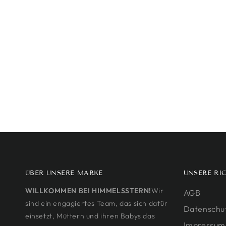
ÜBER UNSERE MARKE
UNSERE RI
WILLKOMMEN BEI HIMMELSSTERN!
Wir
AGB
sind ein engagiertes Team, das sich dafür
Datenschu
einsetzt, Müttern und ihren Babys das
Impressum