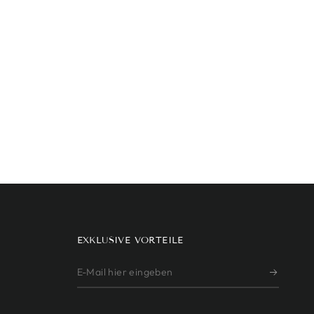
EXKLUSIVE VORTEILE
E-
Mail
hier