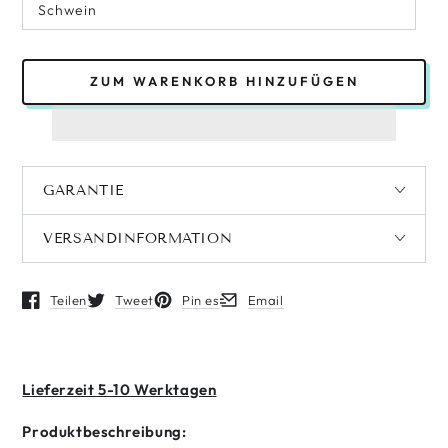
Schwein
ZUM WARENKORB HINZUFÜGEN
GARANTIE
VERSANDINFORMATION
Teilen
Tweet
Pin es
Email
Öffnet in einem neuen Fenster.
Öffnet in einem neuen Fenster.
Öffnet in einem neuen Fenster.
Öffnet in einem neuen Fenster.
Lieferzeit 5-10 Werktagen
Produktbeschreibung: