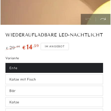
WIEDERAUFLADBARE LED-NACHTLICHT
,59
14
IM ANGEBOT
,99
29
€
€
Regulärer
Verkaufspreis
Variante
Preis
Ente
Katze mit Fisch
Bär
Katze