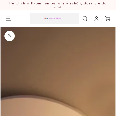
Herzlich willkommen bei uns – schön, dass Sie da
ZUM INHALT
SPRINGEN
sind!
Einloggen
Warenkor
ZU DEN
PRODUKTINFORMATIONEN
SPRINGEN
Medien
{{
index
}}
in
modal
aufmachen