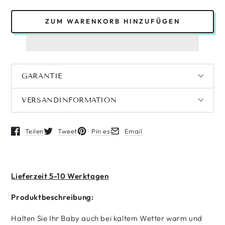
ZUM WARENKORB HINZUFÜGEN
GARANTIE
VERSANDINFORMATION
Teilen
Tweet
Pin es
Email
Öffnet in einem neuen Fenster.
Öffnet in einem neuen Fenster.
Öffnet in einem neuen Fenster.
Öffnet in einem neuen Fenster.
Lieferzeit 5-10 Werktagen
Produktbeschreibung:
Halten Sie Ihr Baby auch bei kaltem Wetter warm und