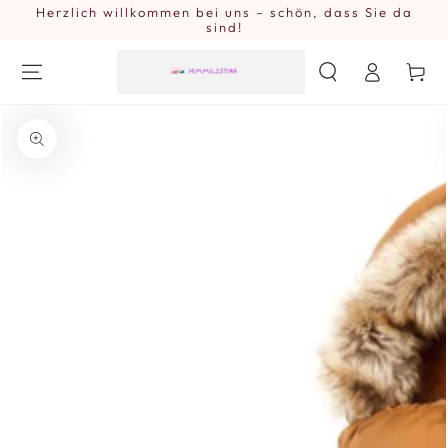
Herzlich willkommen bei uns – schön, dass Sie da
ZUM INHALT
SPRINGEN
sind!
Einloggen
Warenkor
ZU DEN
PRODUKTINFORMATIONEN
SPRINGEN
Medien
{{
index
}}
in
modal
aufmachen