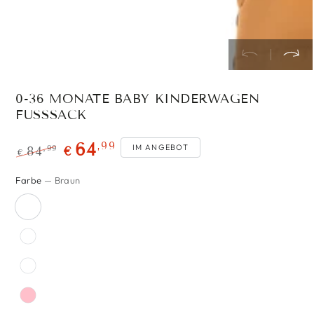
0-36 MONATE BABY KINDERWAGEN
FUSSSACK
,99
64
IM ANGEBOT
,99
84
€
€
Regulärer
Verkaufspreis
Farbe
— Braun
Preis