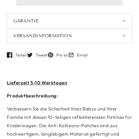
GARANTIE
VERSANDINFORMATION
Teilen
Tweet
Pin es
Email
Öffnet in einem neuen Fenster.
Öffnet in einem neuen Fenster.
Öffnet in einem neuen Fenster.
Öffnet in einem neuen Fenster.
Lieferzeit 5-10 Werktagen
Produktbeschreibung:
Verbessern Sie die Sicherheit Ihres Babys und Ihrer
Familie mit diesen 10-teiligen reflektierenden Patches für
Kinderwagen. Die Anti-Kollisions-Patches sind aus
hochwertigem, langlebigem Material gefertigt und