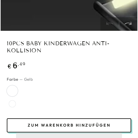
10PCS BABY KINDERWAGEN ANTI-
KOLLISION
Regulärer
,49
6
€
Preis
Farbe
— Gelb
ZUM WARENKORB HINZUFÜGEN