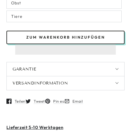
Obst
Tiere
ZUM WARENKORB HINZUFÜGEN
GARANTIE
VERSANDINFORMATION
Teilen
Tweet
Pin es
Email
Öffnet in einem neuen Fenster.
Öffnet in einem neuen Fenster.
Öffnet in einem neuen Fenster.
Öffnet in einem neuen Fenster.
Lieferzeit 5-10 Werktagen