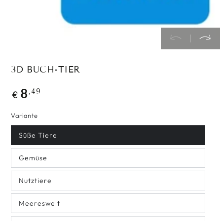
3D BUCH-TIER
Regulärer
,49
8
€
Preis
Variante
Süße Tiere
Gemüse
Nutztiere
Meereswelt