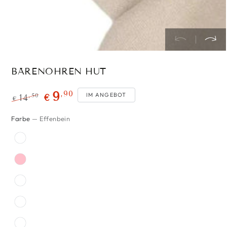
BÄRENOHREN HUT
,90
9
IM ANGEBOT
,50
14
€
€
Regulärer
Verkaufspreis
Farbe
— Effenbein
Preis