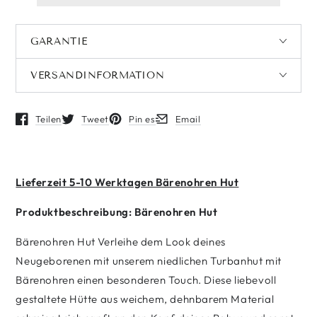
GARANTIE
VERSANDINFORMATION
Teilen
Tweet
Pin es
Email
Öffnet in einem neuen Fenster.
Öffnet in einem neuen Fenster.
Öffnet in einem neuen Fenster.
Öffnet in einem neuen Fenster.
Lieferzeit 5-10 Werktagen Bärenohren Hut
Produktbeschreibung: Bärenohren Hut
Bärenohren Hut Verleihe dem Look deines
Neugeborenen mit unserem niedlichen Turbanhut mit
Bärenohren einen besonderen Touch. Diese liebevoll
gestaltete Hütte aus weichem, dehnbarem Material