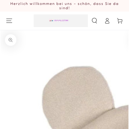
Herzlich willkommen bei uns – schön, dass Sie da
ZUM INHALT
SPRINGEN
sind!
Einloggen
Warenkor
ZU DEN
PRODUKTINFORMATIONEN
SPRINGEN
Medien
{{
index
}}
in
modal
aufmachen