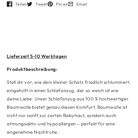
Teilen
Tweet
Pin es
Email
Öffnet in einem neuen Fenster.
Öffnet in einem neuen Fenster.
Öffnet in einem neuen Fenster.
Öffnet in einem neuen Fenster.
Lieferzeit 5-10 Werktagen
Produktbeschreibung:
Stell dir vor, wie dein kleiner Schatz friedlich schlummert,
eingehüllt in einen Schlafanzug, der so weich ist wie
deine Liebe. Unser Schlafanzug aus 100 % hochwertiger
Baumwolle bietet genau diesen Komfort. Baumwolle ist
nicht nur sanft zur zarten Babyhaut, sondern auch
atmungsaktiv und hypoallergen – perfekt für eine
angenehme Nachtruhe.