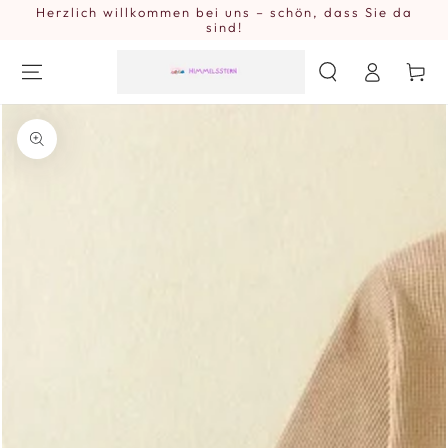
Herzlich willkommen bei uns – schön, dass Sie da
ZUM INHALT
SPRINGEN
sind!
Einloggen
Warenkor
ZU DEN
PRODUKTINFORMATIONEN
SPRINGEN
Medien
{{
index
}}
in
modal
aufmachen