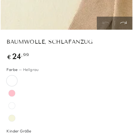
BAUMWOLLE, SCHLAFANZUG
Regulärer
,99
24
€
Preis
Farbe
— Hellgrau
Kinder Größe