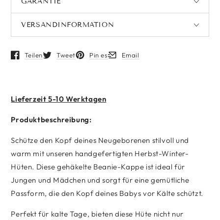
GARANTIE
VERSANDINFORMATION
Teilen
Tweet
Pin es
Email
Öffnet in einem neuen Fenster.
Öffnet in einem neuen Fenster.
Öffnet in einem neuen Fenster.
Öffnet in einem neuen Fenster.
Lieferzeit 5-10 Werktagen
Produktbeschreibung:
Schütze den Kopf deines Neugeborenen stilvoll und
warm mit unseren handgefertigten Herbst-Winter-
Hüten. Diese gehäkelte Beanie-Kappe ist ideal für
Jungen und Mädchen und sorgt für eine gemütliche
Passform, die den Kopf deines Babys vor Kälte schützt.
Perfekt für kalte Tage, bieten diese Hüte nicht nur