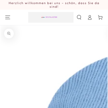
Herzlich willkommen bei uns – schön, dass Sie da
ZUM INHALT
SPRINGEN
sind!
Einloggen
Warenkor
ZU DEN
PRODUKTINFORMATIONEN
SPRINGEN
Medien
{{
index
}}
in
modal
aufmachen