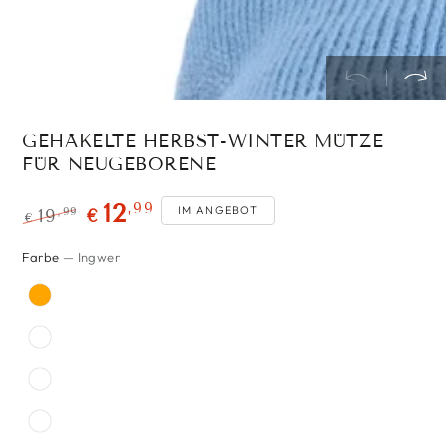
GEHÄKELTE HERBST-WINTER MÜTZE
FÜR NEUGEBORENE
,99
12
IM ANGEBOT
,99
19
€
€
Regulärer
Verkaufspreis
Farbe
— Ingwer
Preis