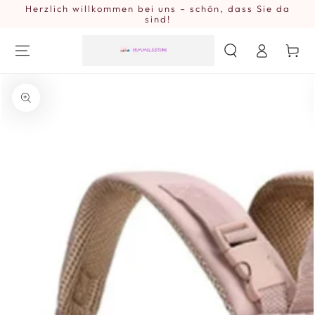
Herzlich willkommen bei uns – schön, dass Sie da
ZUM INHALT
SPRINGEN
sind!
Einloggen
Warenkor
ZU DEN
PRODUKTINFORMATIONEN
SPRINGEN
Medien
{{
index
}}
in
modal
aufmachen