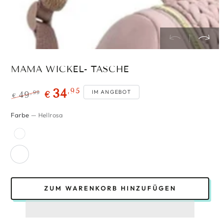
MAMA WICKEL- TASCHE
,95
34
IM ANGEBOT
,99
49
€
€
Regulärer
Verkaufspreis
Farbe
— Hellrosa
Preis
ZUM WARENKORB HINZUFÜGEN