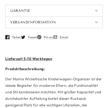
GARANTIE
VERSANDINFORMATION
Teilen
Tweet
Pin es
Email
Öffnet in einem neuen Fenster.
Öffnet in einem neuen Fenster.
Öffnet in einem neuen Fenster.
Öffnet in einem neuen Fenster.
Lieferzeit 5-10 Werktagen
Produktbeschreibung:
Der Mama Wickeltasche Kinderwagen-Organizer ist der
ideale Begleiter für moderne Eltern, die Funktionalität
und Stil kombinieren möchten. Mit großer Kapazität und
durchdachter Aufteilung bietet dieser Rucksack
genügend Platz für alle wichtigen Utensilien, die