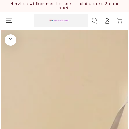
Herzlich willkommen bei uns – schön, dass Sie da
ZUM INHALT
SPRINGEN
sind!
Einloggen
Warenkor
ZU DEN
PRODUKTINFORMATIONEN
SPRINGEN
Medien
{{
index
}}
in
modal
aufmachen