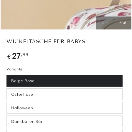
WICKELTASCHE FÜR BABYS
Regulärer
,99
27
€
Preis
Variante
Beige Rose
Osterhase
Halloween
Dankbarer Bär