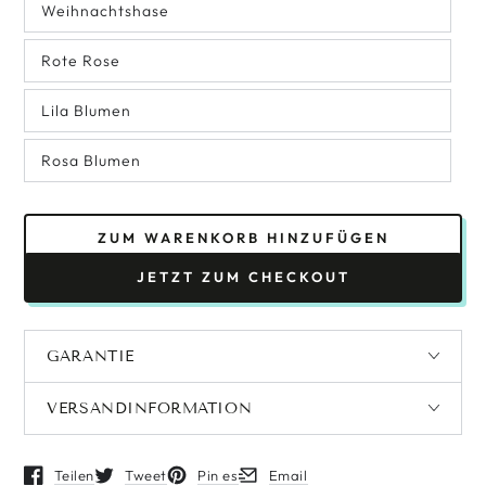
Weihnachtshase
Rote Rose
Lila Blumen
Rosa Blumen
ZUM WARENKORB HINZUFÜGEN
JETZT ZUM CHECKOUT
GARANTIE
VERSANDINFORMATION
Teilen
Tweet
Pin es
Email
Öffnet in einem neuen Fenster.
Öffnet in einem neuen Fenster.
Öffnet in einem neuen Fenster.
Öffnet in einem neuen Fenster.