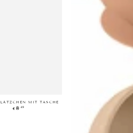
RODUKT ANZEIGEN
-LÄTZCHEN MIT TASCHE
Regulärer
,49
8
€
Preis