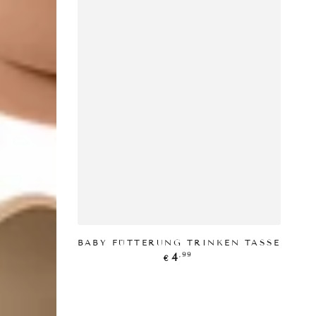
PRODUKT ANZEIGEN
BABY FÜTTERUNG TRINKEN TASSE
Regulärer
,99
4
€
Preis