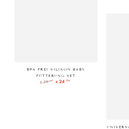
PRODUKT ANZEIGEN
BPA FREI SILIKON BABY
FÜTTERUNG SET
,99
24
,95
39
€
€
Regulärer
Verkaufspreis
Preis
P
UNIVERS