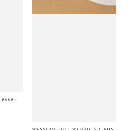
EN
-ESSEN-
r
PRODUKT ANZEIGEN
WASSERDICHTE WEICHE SILIKON-