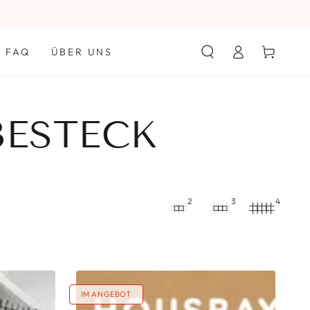
Einloggen
Warenkorb
FAQ
ÜBER UNS
BESTECK
2
3
4
Wasserdichte
IM ANGEBOT
Weiche