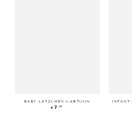
PRODUKT ANZEIGEN
P
BABY LÄTZCHEN-CARTOON
INFANT
Regulärer
,49
7
€
Preis