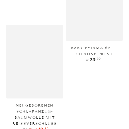
BABY PYJAMA SET -
ZITRONE PRINT
Regulärer
,90
23
€
Preis
NEUGEBORENEN
SCHLAFANZUG-
BAUMWOLLE MIT
REISSVERSCHLUSS
,90
,99