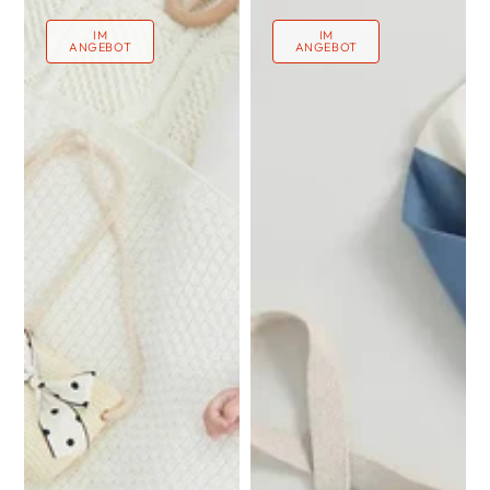
Regulärer
Verkaufspreis
Preis
IM
IM
ANGEBOT
ANGEBOT
a
b
c
d