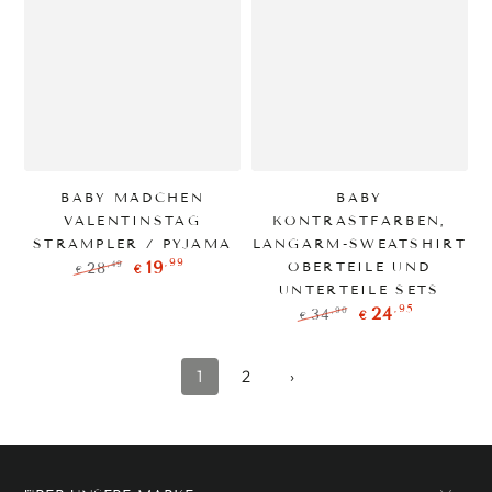
BABY MÄDCHEN
BABY
VALENTINSTAG
KONTRASTFARBEN,
STRAMPLER / PYJAMA
LANGARM-SWEATSHIRT
,99
19
,49
OBERTEILE UND
28
€
€
Regulärer
Verkaufspreis
UNTERTEILE SETS
Preis
,95
24
,90
34
€
€
Regulärer
Verkaufspreis
Preis
1
2
›