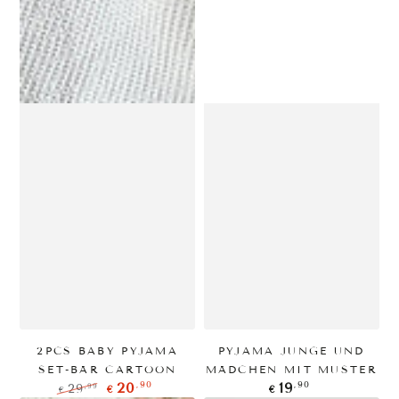
2PCS BABY PYJAMA
PYJAMA JUNGE UND
SET-BÄR CARTOON
MÄDCHEN MIT MUSTER
Regulärer
,90
,90
20
19
,99
29
€
€
€
Preis