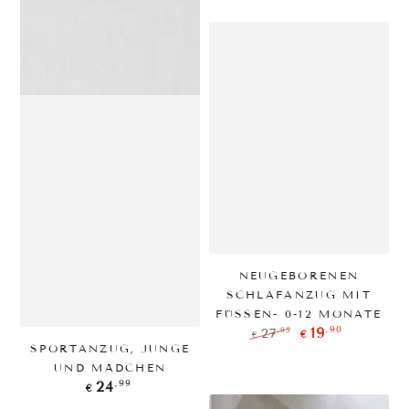
NEUGEBORENEN
SCHLAFANZUG MIT
FÜSSEN- 0-12 MONATE
,90
19
,95
27
€
€
Regulärer
Verkaufspreis
SPORTANZUG, JUNGE
Preis
UND MÄDCHEN
Regulärer
,99
24
€
Preis