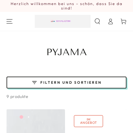
Herzlich willkommen bei uns – schön, dass Sie da
ZUM INHALT
SPRINGEN
sind!
Einloggen
Warenkor
KOLLEKTION:
PYJAMA
FILTERN UND SORTIEREN
9 produkte
Grau
Dunkel
Braun
Pink
Lila
IM
ANGEBOT
Blau