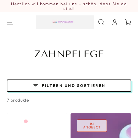
Herzlich willkommen bei uns – schön, dass Sie da
ZUM INHALT
SPRINGEN
sind!
Einloggen
Warenkor
KOLLEKTION:
ZAHNPFLEGE
FILTERN UND SORTIEREN
7 produkte
Oliven
Schwarz
Blau
Pink
IM
ANGEBOT