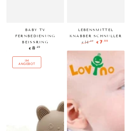
BABY TV
LEBENSMITTEL
FERNBEDIENUNG
KNABBER SCHNULLER
,99
7
,99
BEISSRING
14
€
€
Regulärer
Verkaufspreis
Regulärer
,49
8
€
Preis
Preis
IM
ANGEBOT