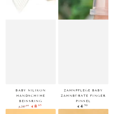
BABY SILIKON
ZAHNPFLEGE BABY
HANDSCHUHE
ZAHNBÜRSTE FINGER
BEISSRING
PINSEL
Regulärer
,95
,50
8
4
,99
14
€
€
€
Preis
Regulärer
Verkaufspreis
Preis