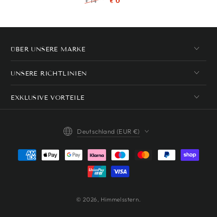
6
14
€
€
Regulärer
Verkaufspreis
Preis
ÜBER UNSERE MARKE
UNSERE RICHTLINIEN
EXKLUSIVE VORTEILE
Land/Region
Deutschland (EUR €)
Zahlungsmöglichkeiten
© 2026,
Himmelsstern
.