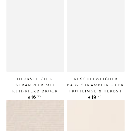
HERBSTLICHER
KUSCHELWEICHER
STRAMPLER MIT
BABY STRAMPLER - FÜR
KUH/PFERD DRUCK
FRÜHLINGE & HERBST
Regulärer
Regulärer
,99
,95
16
19
€
€
Preis
Preis