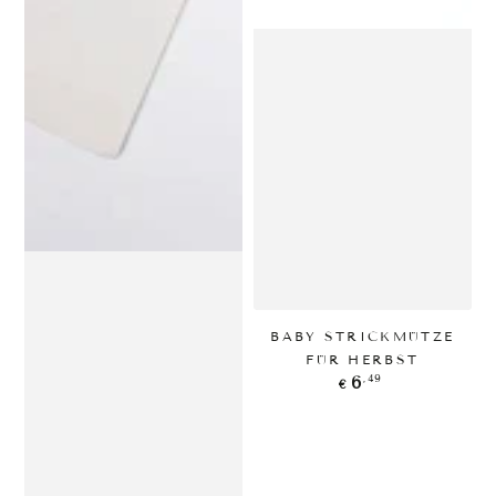
BABY STRICKMÜTZE
FÜR HERBST
Regulärer
,49
6
€
Preis