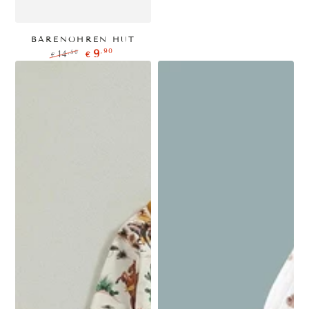
BÄRENOHREN HUT
,90
9
,50
14
€
€
Regulärer
Verkaufspreis
Preis
A
B