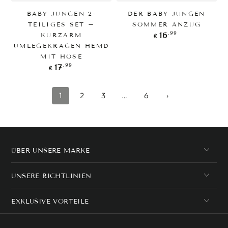
BABY JUNGEN 2-
DER BABY JUNGEN
TEILIGES SET –
SOMMER ANZUG
Regulärer
,99
16
KURZARM
€
Preis
UMLEGEKRAGEN HEMD
MIT HOSE
Regulärer
,99
17
€
Preis
1
2
3
…
6
›
ÜBER UNSERE MARKE
UNSERE RICHTLINIEN
EXKLUSIVE VORTEILE