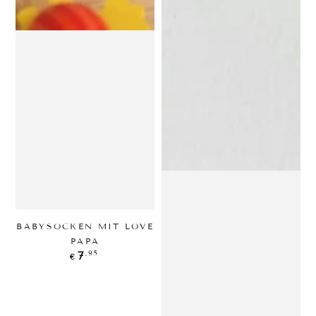
BABYSOCKEN MIT LOVE
PAPA
Regulärer
,95
7
€
Preis